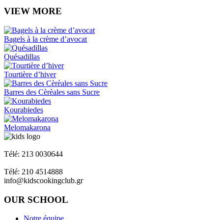
VIEW MORE
Bagels à la crème d’avocat
Quésadillas
Tourtière d’hiver
Barres des Cèrèales sans Sucre
Kourabiedes
Melomakarona
Napoleon Zervas 58 & Heracleus Glyfada
Télé: 213 0030644
Ant. Theocharis Gallipoli - Pirée - 18539
Télé: 210 4514888
info@kidscookingclub.gr
OUR SCHOOL
Notre équipe