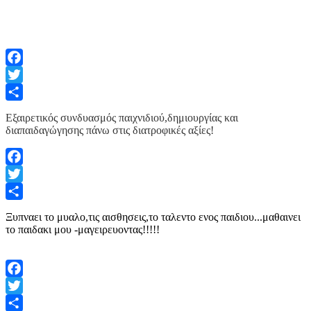
Facebook
Twitter
Share
Εξαιρετικός συνδυασμός παιχνιδιού,δημιουργίας και
διαπαιδαγώγησης πάνω στις διατροφικές αξίες!
Facebook
Twitter
Share
Ξυπναει το μυαλο,τις αισθησεις,το ταλεντο ενος παιδιου...μαθαινει
το παιδακι μου -μαγειρευοντας!!!!!
Facebook
Twitter