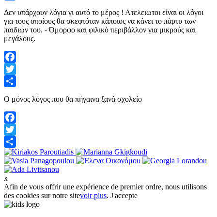
Share
Δεν υπάρχουν λόγια γι αυτό το μέρος ! Ατελειωτοι είναι οι λόγοι
για τους οποίους θα σκεφτόταν κάποιος να κάνει το πάρτυ των
παιδιών του. - Όμορφο και φιλικό περιβάλλον για μικρούς και
μεγάλους.
Facebook
Twitter
Share
Ο μόνος λόγος που θα πήγαινα ξανά σχολείο
Facebook
Twitter
Share
x
Afin de vous offrir une expérience de premier ordre, nous utilisons
des cookies sur notre site
voir plus
.
J'accepte
Napoleon Zervas 58 & Heracleus Glyfada