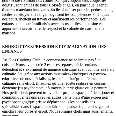
notre école ! Surtout nos couteaux, "qui coupent sans couper les
doigts", sont enviés de tous! Colorés et gais, en plastique léger et
d’autres matériaux innovants, faciles à utiliser pour les petites mains,
faciles à nettoyer et à ranger, aiguisent les compétences kinétiques
des petits, incitent au travail et améliorent les performances. Les
enfants sont donc familiarisés avec les ustensiles de cuisine et
apportent le savoir-faire, le respect et la volonté de cuisiner à la
maison!
ENDROIT D’EXPRESSION ET D’IMAGINATION DES
ENFANTS
Au Kids Cooking Club, la connaissance ne se limite pas à la
cuisine! Nous avons créé 2 espaces séparés, où les enfants se
détendent et s’expriment de manière artistique ayant comme axe l’art
culinaire. Ici, grâce aux actions musicales- kinétiques et psycho-
éducatives de nos spécialistes, les enfants intègrent l’éducation
culinaire sans effort. Imaginez qu’une recette réalisée en cuisine
devienne jeu psychomoteur à travers la terre glaise ou la peinture !
Nos petits chefs peuvent trouver leur propre espace intérieur, jouer et
communiquer les uns avec les autres par le biais d'une expression
psychopédagogique ; de se déplacer sous les conseils des
spécialistes dans l'espace pour faire une pause d'apprentissage qui
enrichira leur corps et esprit. Nous sommes chefs mais aussi enfants,
avant tout!