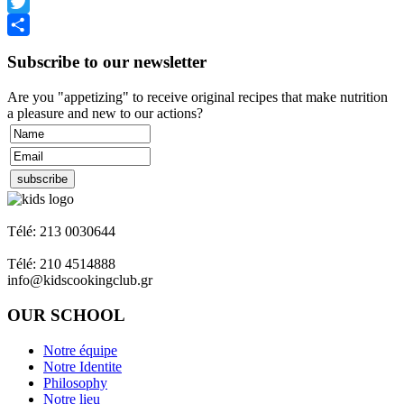
Facebook
Twitter
Share
Subscribe to our newsletter
Are you "appetizing" to receive original recipes that make nutrition
a pleasure and new to our actions?
Napoleon Zervas 58 & Heracleus Glyfada
Télé: 213 0030644
Ant. Theocharis Gallipoli - Pirée - 18539
Télé: 210 4514888
info@kidscookingclub.gr
OUR SCHOOL
Notre équipe
Notre Identite
Philosophy
Notre lieu