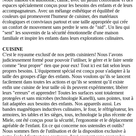
espaces spécialement conçus pour les besoins des enfants et de leurs
accompagnateurs. Avec un mélange esthétique et équilibré de
couleurs qui promeuvent l'humeur de cuisiner, des matériaux
écologiques et conviviaux partout et une taille appropriée qui crée
un confort de mouvement sans perdre le sens de "nid". Un lieu qui
"sent" les souvenirs de la sécurité émotionnelle d'une maison
familiale et inspire les enfants dans leurs explorations culinaires.
CUISINE
C'est le royaume exclusif de nos petits cuisiniers! Nous l’avons
judicieusement formé pour pouvoir l’utiliser, le gérer et le faire sentir
comme "leur propre" rien que pour eux! Tout ici est fait selon leurs
propres besoins. L'équipement spécial est conçu pour s'adapter à la
taille des groupes d'âge des enfants. Nous voulons qu’ils se lancent
facilement dans toutes les actions et qu’ils se sentent qu’il existe
enfin une cuisine de leur taille où ils peuvent expérimenter, libérer
leurs "erreurs" et apprendre! Toutes les surfaces sont totalement
protegées et sans microbes (technologie Kanelli), sans pointes, tout à
fait adaptées aux besoins des enfants. Nos appareils aussi. Les
bandes magnétiques inductives culinaires, le four, le réfrigérateur, les
armoires, les tables et les sièges, tous, technologie la plus récente de
Miele, ont été conçus pour la sécurité, l'ergonomie et le déplacement
agréable de l'enfant. En ce qui concerne nos ustensiles et outils?
Nous sommes fiers de l'utilisation et de la disposition exclusive à