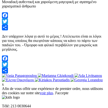
Μοναδική αυθεντική και χαρούμενη μαγειρική με αγαπημένο
χαρισματικό άνθρωπο
Facebook
Twitter
Share
Δεν υπάρχουν λόγια γι αυτό το μέρος ! Ατελειωτοι είναι οι λόγοι
για τους οποίους θα σκεφτόταν κάποιος να κάνει το πάρτυ των
παιδιών του. - Όμορφο και φιλικό περιβάλλον για μικρούς και
μεγάλους.
Facebook
Twitter
Share
x
Afin de vous offrir une expérience de premier ordre, nous utilisons
des cookies sur notre site
voir plus
.
J'accepte
Napoleon Zervas 58 & Heracleus Glyfada
Télé: 213 0030644