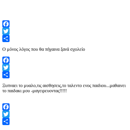
Facebook
Twitter
Share
Ο μόνος λόγος που θα πήγαινα ξανά σχολείο
Facebook
Twitter
Share
Ξυπναει το μυαλο,τις αισθησεις,το ταλεντο ενος παιδιου...μαθαινει
το παιδακι μου -μαγειρευοντας!!!!!
Facebook
Twitter
Share