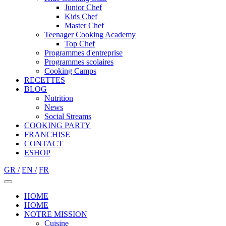
Junior Chef
Kids Chef
Master Chef
Teenager Cooking Academy
Top Chef
Programmes d'entreprise
Programmes scolaires
Cooking Camps
RECETTES
BLOG
Nutrition
Νews
Social Streams
COOKING PARTY
FRANCHISE
CONTACT
ESHOP
GR /
EN /
FR
HOME
HOME
NOTRE MISSION
Cuisine