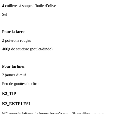
4 cuillères à soupe d’huile d’olive
Sel
Pour la farce
2 poivrons rouges
400g de saucisse (poulet/dinde)
Pour tartiner
2 jaunes d’œuf
Peu de gouttes de citron
K2_TIP
K2_EKTELESI
Mélanger le laitavec la levure jusqu’à ce qu’ils se diluent et puis