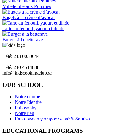
Millefeuille aux Pommes
Bagels à la crème d’avocat
Tarte au fenouil, yaourt et dinde
Burger à la betterave
Napoleon Zervas 58 & Heracleus Glyfada
Télé: 213 0030644
Ant. Theocharis Gallipoli - Pirée - 18539
Télé: 210 4514888
info@kidscookingclub.gr
OUR SCHOOL
Notre équipe
Notre Identite
Philosophy
Notre lieu
Επικοινωνία για προσωπικά δεδομένα
EDUCATIONAL PROGRAMS